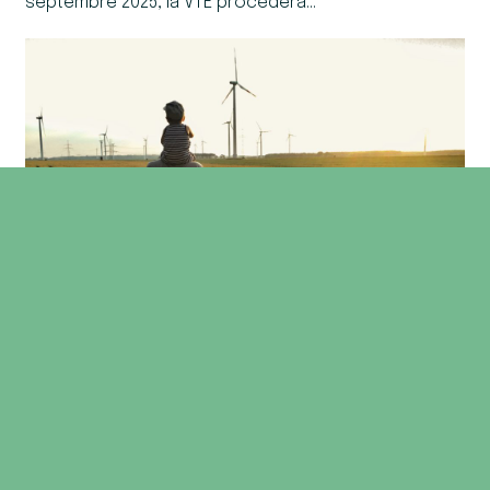
septembre 2025, la VTE procédera…
Appel à candidature pour le
conseil d’administration de
la VTE