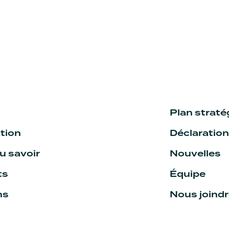
Plan strat
tion
Déclaratio
 savoir
Nouvelles
ts
Équipe
ns
Nous joind