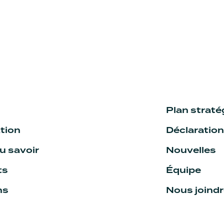
Plan strat
tion
Déclaratio
 savoir
Nouvelles
ts
Équipe
ns
Nous joind