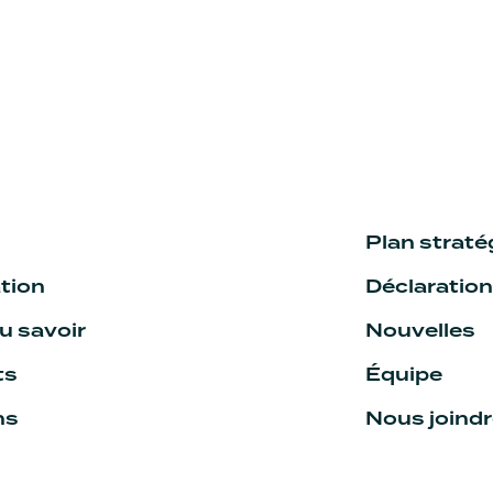
Plan strat
tion
Déclaratio
 savoir
Nouvelles
ts
Équipe
ns
Nous joind