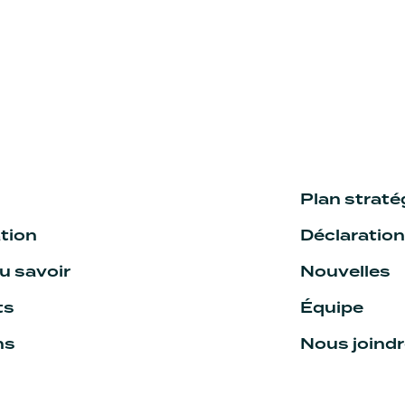
Plan strat
tion
Déclaratio
 savoir
Nouvelles
ts
Équipe
ns
Nous joind