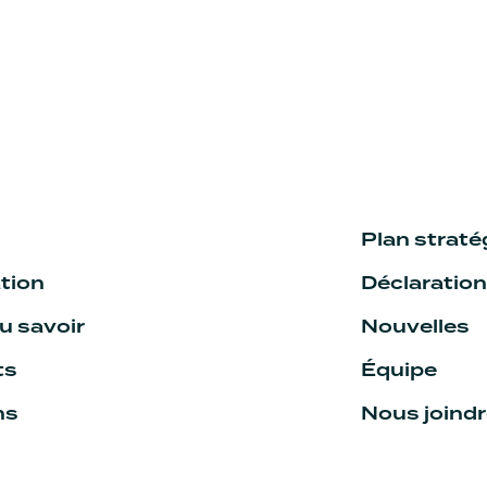
Plan strat
tion
Déclaratio
 savoir
Nouvelles
ts
Équipe
ns
Nous joind